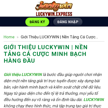
Skip
to
content
ĐĂNG KÝ
ĐĂNG NHẬP
Home
»
Giới Thiệu LUCKYWIN | Nền Tảng Cá Cược
Minh Bạch Hàng Đầu
GIỚI THIỆU LUCKYWIN | NỀN
TẢNG CÁ CƯỢC MINH BẠCH
HÀNG ĐẦU
Giới thiệu LUCKYWIN
là bước đầu giúp người chơi nhận
diện một nền tảng giải trí trực tuyến được xây dựng bài
bản, vận hành minh bạch và kiểm soát chặt chẽ dữ liệu.
Ngay từ giao diện cho đến tỷ lệ trả thưởng, mọi yếu tố
đều hướng đến sự rõ ràng và ổn định lâu dài.
LUCKYWIN
không chạy theo hình thức, mà tập trung tạo giá trị thực