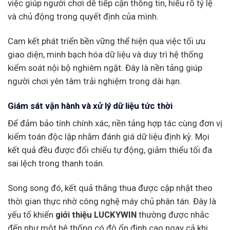
việc giúp người chơi dễ tiếp cận thông tin, hiểu rõ tỷ lệ
và chủ động trong quyết định của mình.
Cam kết phát triển bền vững thể hiện qua việc tối ưu
giao diện, minh bạch hóa dữ liệu và duy trì hệ thống
kiểm soát nội bộ nghiêm ngặt. Đây là nền tảng giúp
người chơi yên tâm trải nghiệm trong dài hạn.
Giám sát vận hành và xử lý dữ liệu tức thời
Để đảm bảo tính chính xác, nền tảng hợp tác cùng đơn vị
kiểm toán độc lập nhằm đánh giá dữ liệu định kỳ. Mọi
kết quả đều được đối chiếu tự động, giảm thiểu tối đa
sai lệch trong thanh toán.
Song song đó, kết quả thắng thua được cập nhật theo
thời gian thực nhờ công nghệ máy chủ phân tán. Đây là
yếu tố khiến
giới thiệu LUCKYWIN
thường được nhắc
đến như một hệ thống có độ ổn định cao ngay cả khi