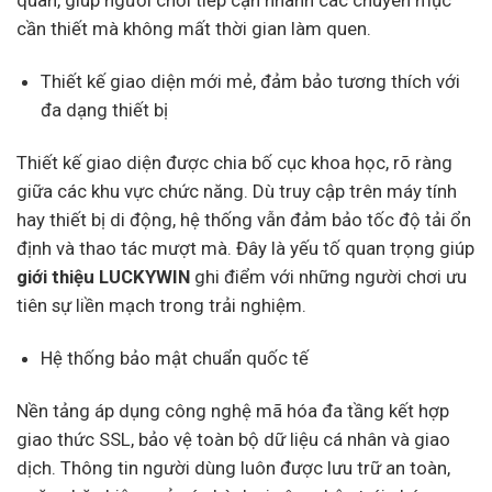
quan, giúp người chơi tiếp cận nhanh các chuyên mục
cần thiết mà không mất thời gian làm quen.
Thiết kế giao diện mới mẻ, đảm bảo tương thích với
đa dạng thiết bị
Thiết kế giao diện được chia bố cục khoa học, rõ ràng
giữa các khu vực chức năng. Dù truy cập trên máy tính
hay thiết bị di động, hệ thống vẫn đảm bảo tốc độ tải ổn
định và thao tác mượt mà. Đây là yếu tố quan trọng giúp
giới thiệu LUCKYWIN
ghi điểm với những người chơi ưu
tiên sự liền mạch trong trải nghiệm.
Hệ thống bảo mật chuẩn quốc tế
Nền tảng áp dụng công nghệ mã hóa đa tầng kết hợp
giao thức SSL, bảo vệ toàn bộ dữ liệu cá nhân và giao
dịch. Thông tin người dùng luôn được lưu trữ an toàn,