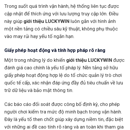
Trong suốt quá trình vận hành, hệ thống liên tục được
cập nhật để thích ứng với lưu lượng truy cập lớn. Điều
này giúp
giới thiệu LUCKYWIN
luôn gắn với hình ảnh
một nền tảng có chiều sâu kỹ thuật, không phụ thuộc
vào may rủi hay yếu tố ngắn hạn.
Giấy phép hoạt động và tính hợp pháp rõ ràng
Một trong những lý do khiến
giới thiệu LUCKYWIN
được
đánh giá cao chính là yếu tố pháp lý. Nền tảng sở hữu
giấy phép hoạt động hợp lệ do tổ chức quản lý trò chơi
quốc tế cấp, xác nhận đáp ứng đầy đủ tiêu chuẩn về lưu
trữ dữ liệu và bảo mật thông tin.
Các báo cáo đối soát được công bố định kỳ, cho phép
người chơi kiểm tra mức độ minh bạch trong vận hành.
Đây là yếu tố then chốt giúp xây dựng niềm tin, đặc biệt
với những ai đề cao tính rõ ràng và an toàn khi tham gia