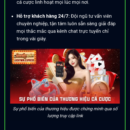
cá cược linh hoạt mọi lúc mọi nơi.
Hỗ trợ khách hàng 24/7:
Đội ngũ tư vấn viên
chuyên nghiệp, tận tâm luôn sẵn sàng giải đáp
mọi thắc mắc qua kênh chat trực tuyến chỉ
trong vài giây.
Sự phổ biến của thương hiệu được chứng minh qua số
lượng truy cập link