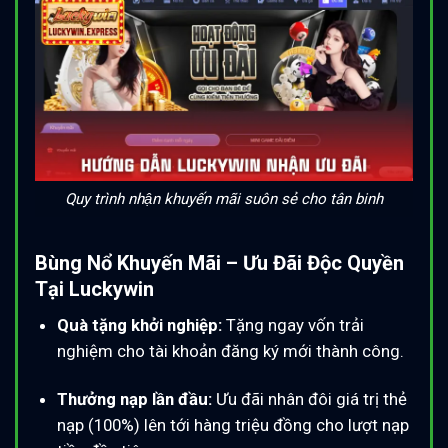
Quy trình nhận khuyến mãi suôn sẻ cho tân binh
Bùng Nổ Khuyến Mãi – Ưu Đãi Độc Quyền
Tại Luckywin
Quà tặng khởi nghiệp:
Tặng ngay vốn trải
nghiệm cho tài khoản đăng ký mới thành công.
Thưởng nạp lần đầu:
Ưu đãi nhân đôi giá trị thẻ
nạp (100%) lên tới hàng triệu đồng cho lượt nạp