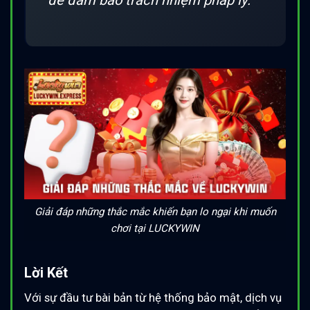
để đảm bảo trách nhiệm pháp lý.
Giải đáp những thắc mắc khiến bạn lo ngại khi muốn
chơi tại LUCKYWIN
Lời Kết
Với sự đầu tư bài bản từ hệ thống bảo mật, dịch vụ