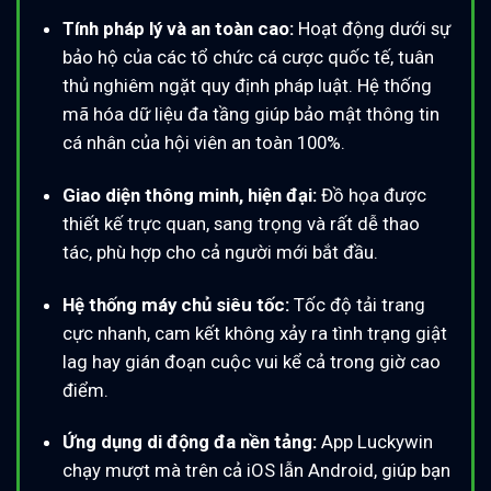
Tính pháp lý và an toàn cao:
Hoạt động dưới sự
bảo hộ của các tổ chức cá cược quốc tế, tuân
thủ nghiêm ngặt quy định pháp luật. Hệ thống
mã hóa dữ liệu đa tầng giúp bảo mật thông tin
cá nhân của hội viên an toàn 100%.
Giao diện thông minh, hiện đại:
Đồ họa được
thiết kế trực quan, sang trọng và rất dễ thao
tác, phù hợp cho cả người mới bắt đầu.
Hệ thống máy chủ siêu tốc:
Tốc độ tải trang
cực nhanh, cam kết không xảy ra tình trạng giật
lag hay gián đoạn cuộc vui kể cả trong giờ cao
điểm.
Ứng dụng di động đa nền tảng:
App Luckywin
chạy mượt mà trên cả iOS lẫn Android, giúp bạn