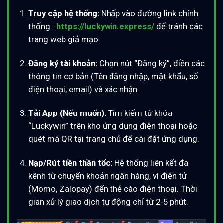
Truy cập hệ thống:
Nhấp vào đường link chính
thống :
https://luckywin.express/
để tránh các
trang web giả mạo.
Đăng ký tài khoản:
Chọn nút “Đăng ký”, điền các
thông tin cơ bản (Tên đăng nhập, mật khẩu, số
điện thoại, email) và xác nhận.
Tải App (Nếu muốn):
Tìm kiếm từ khóa
“Luckywin” trên kho ứng dụng điện thoại hoặc
quét mã QR tại trang chủ để cài đặt ứng dụng.
Nạp/Rút tiền thần tốc:
Hệ thống liên kết đa
kênh từ chuyển khoản ngân hàng, ví điện tử
(Momo, Zalopay) đến thẻ cào điện thoại. Thời
gian xử lý giao dịch tự động chỉ từ 2-5 phút.